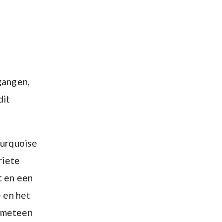
gangen,
dit
turquoise
riete
t en een
e en het
k meteen