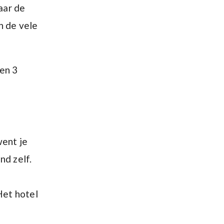
aar de
n de vele
ten 3
went je
nd zelf.
Het hotel