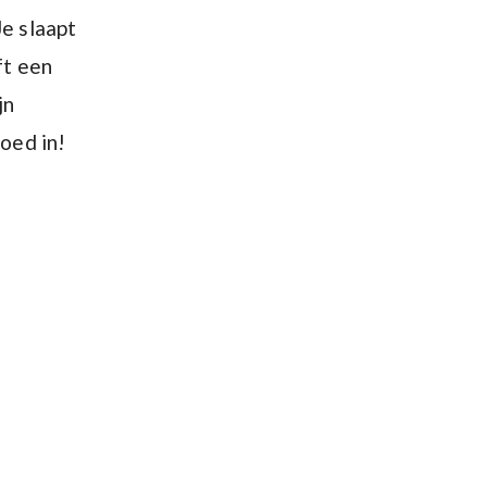
Je slaapt
ft een
jn
oed in!