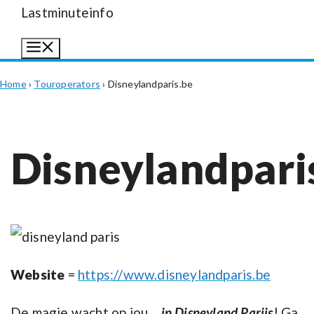
Lastminuteinfo
Menu
Home
›
Touroperators
›
Disneylandparis.be
Disneylandpari
Website
=
https://www.disneylandparis.be
De magie wacht op jou…
in Disneyland Parijs
! Ga